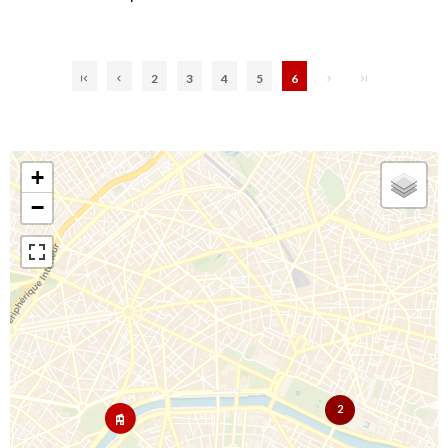
2
3
4
5
6
+
−
2